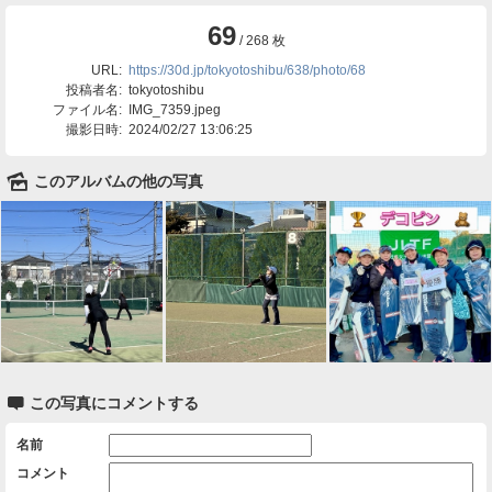
69
/ 268 枚
URL:
https://30d.jp/tokyotoshibu/638/photo/68
投稿者名:
tokyotoshibu
ファイル名:
IMG_7359.jpeg
撮影日時:
2024/02/27 13:06:25
🌄
このアルバムの他の写真

この写真にコメントする
名前
コメント