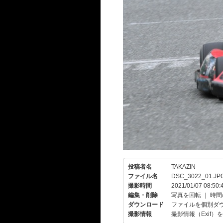
投稿者名
TAKAZIN
ファイル名
DSC_3022_01.JP
撮影時間
2021/01/07 08:50:
編集・削除
写真を回転
｜
時間
ダウンロード
ファイルを個別ダ
撮影情報
撮影情報（Exif）