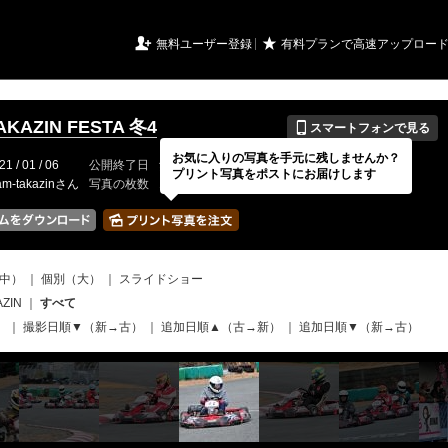
URIアルバム

★
無料ユーザー登録
有料プランで高速アップロー
📱
TAKAZIN FESTA 冬4
スマートフォンで見る
お気に入りの写真を手元に残しませんか？
21 / 01 / 06
公開終了日
無期限
イベントの期間
---
プリント写真をポストにお届けします
am-takazinさん
写真の枚数
150 / 150枚
中）
｜
個別（大）
｜
スライドショー
AZIN
｜
すべて
）
｜
撮影日順▼（新→古）
｜
追加日順▲（古→新）
｜
追加日順▼（新→古）