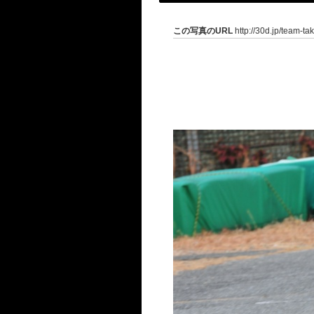
この写真のURL
http://30d.jp/team-ta