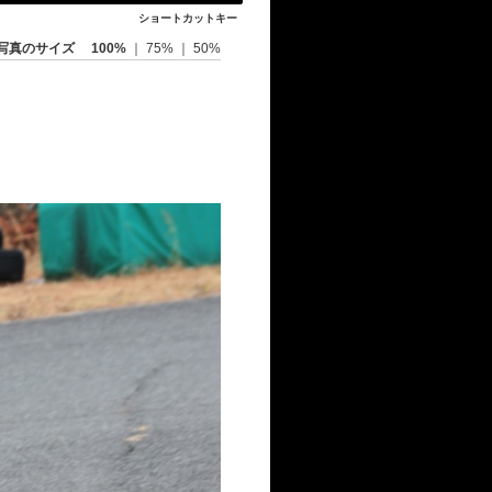
ショートカットキー
写真のサイズ
100%
｜
75%
｜
50%