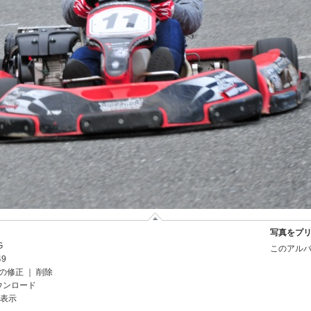
写真をプ
G
このアルバ
49
の修正
｜
削除
ウンロード
を表示