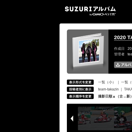
SUZ
2020 
作成日
20
管理者
te
一覧（小）
｜
一覧（
team-takazin
｜
TAK
撮影日順▲（古→新