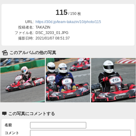
115
/ 150 枚
URL:
https://30d.jp/team-takazin/10/photo/115
投稿者名:
TAKAZIN
ファイル名:
DSC_3203_01.JPG
撮影日時:
2021/01/07 08:51:37
🌄
このアルバムの他の写真

この写真にコメントする
名前
コメント