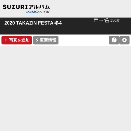
📅
🌄
---
150枚
2020 TAKAZIN FESTA 冬4
➕
⚡

⚙
写真を追加
更新情報