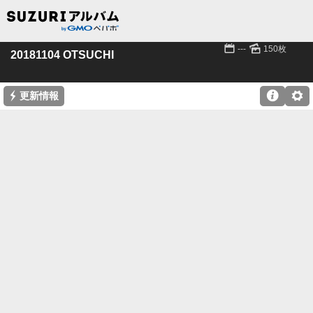
📅
🌄
---
150枚
20181104 OTSUCHI
⚡

⚙
更新情報