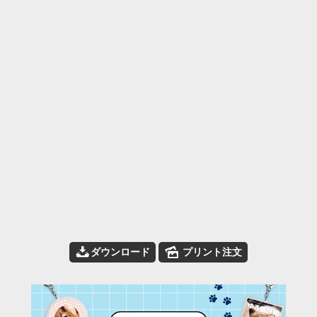
📥
🌄
ダウンロード
プリント注文