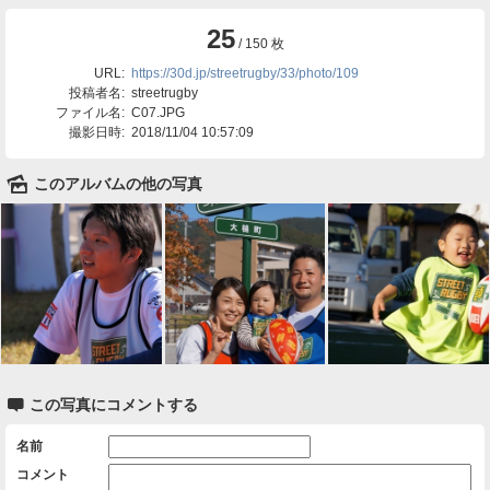
25
/ 150 枚
URL:
https://30d.jp/streetrugby/33/photo/109
投稿者名:
streetrugby
ファイル名:
C07.JPG
撮影日時:
2018/11/04 10:57:09
🌄
このアルバムの他の写真

この写真にコメントする
名前
コメント