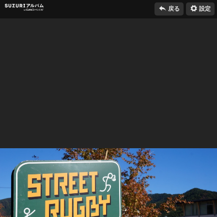

⚙
SUZURIアルバム
戻る
設定