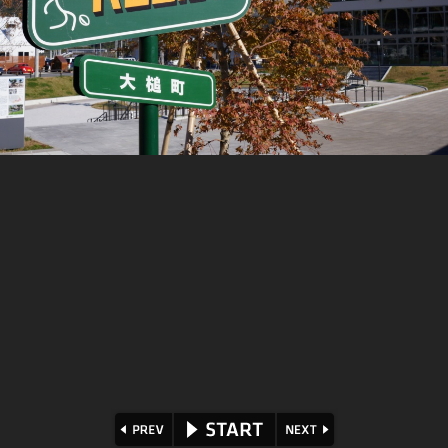
⏪
⏩
▶