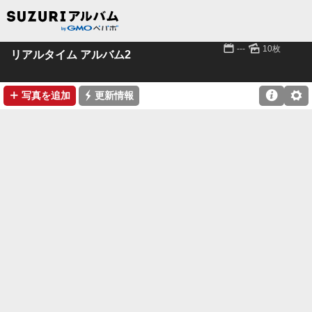
📅
🌄
---
10枚
リアルタイム アルバム2
➕
⚡

⚙
写真を追加
更新情報