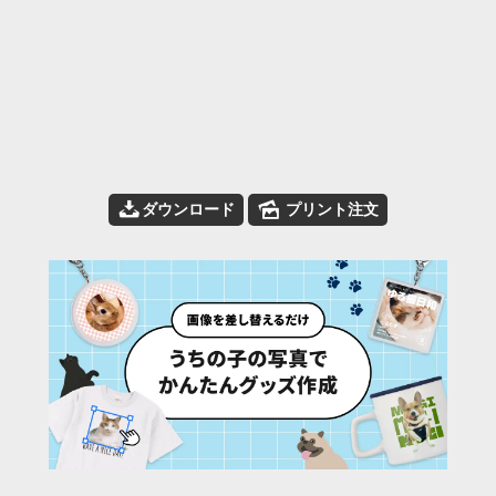
📥
🌄
ダウンロード
プリント注文