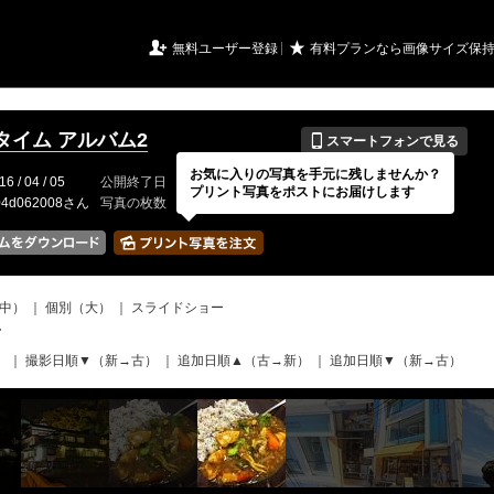
URIアルバム

★
無料ユーザー登録
有料プランなら画像サイズ保
📱
タイム アルバム2
スマートフォンで見る
お気に入りの写真を手元に残しませんか？
16 / 04 / 05
公開終了日
無期限
イベントの期間
---
プリント写真をポストにお届けします
04d062008さん
写真の枚数
10 / 150枚
中）
｜
個別（大）
｜
スライドショー
て
）
｜
撮影日順▼（新→古）
｜
追加日順▲（古→新）
｜
追加日順▼（新→古）