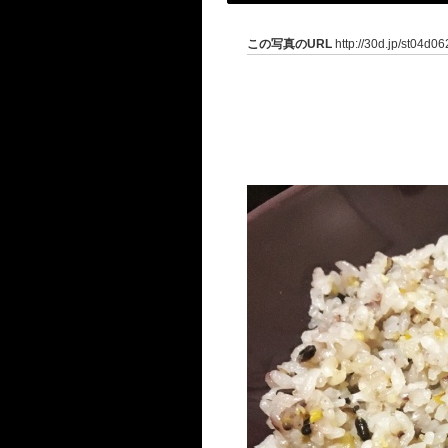
この写真のURL
http://30d.jp/st04d0