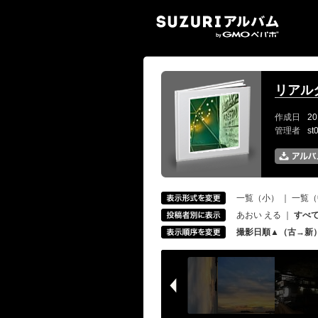
SUZ
リアル
作成日
20
管理者
st
一覧（小）
｜
一覧（
あおい える
｜
すべ
撮影日順▲（古→新