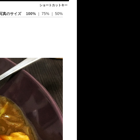
ショートカットキー
写真のサイズ
100%
｜
75%
｜
50%