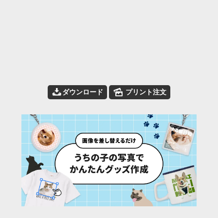
📥
🌄
ダウンロード
プリント注文