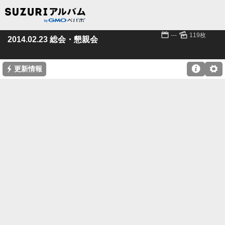
📅
🌄
---
119枚
2014.02.23 総会・懇親会
⚡

⚙
更新情報