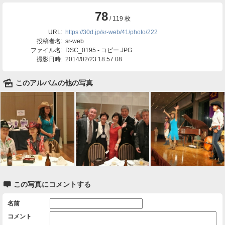
78
/ 119 枚
URL:
https://30d.jp/sr-web/41/photo/222
投稿者名:
sr-web
ファイル名:
DSC_0195 - コピー.JPG
撮影日時:
2014/02/23 18:57:08
🌄
このアルバムの他の写真

この写真にコメントする
名前
コメント