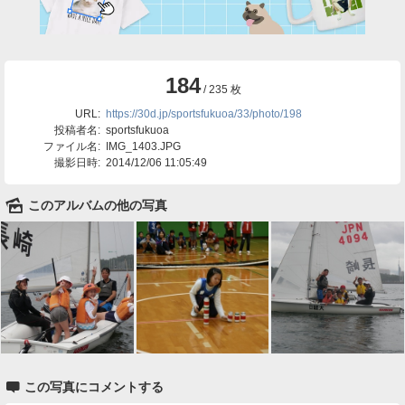
184
/ 235 枚
URL:
https://30d.jp/sportsfukuoa/33/photo/198
投稿者名:
sportsfukuoa
ファイル名:
IMG_1403.JPG
撮影日時:
2014/12/06 11:05:49
🌄
このアルバムの他の写真

この写真にコメントする