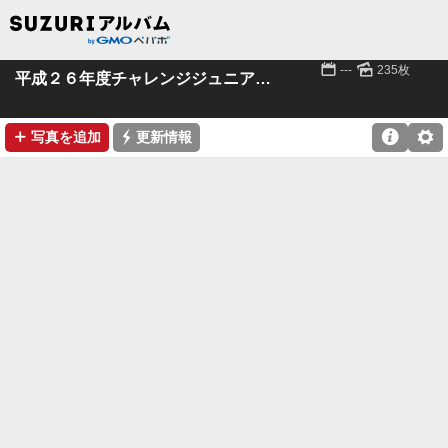
📅
🌄
---
235枚
平成２６年度チャレンジジュニアスポーツクラブ
➕
⚡

⚙
写真を追加
更新情報