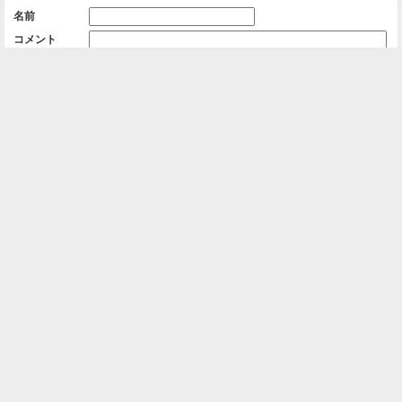
名前
コメント
削除用パスワード

一覧に戻る
Android™ アプリのインストール
Android™ からオンラインアルバムの作成・編
集、共有ができます。
インストール
⌂
📕
ホーム
アルバムを作成