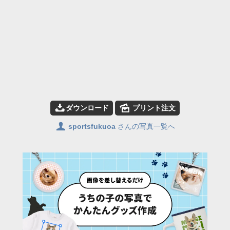
📥
🌄
ダウンロード
プリント注文
👤
sportsfukuoa
さんの写真一覧へ