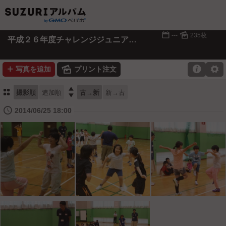
📅
🌄
---
235枚
平成２６年度チャレンジジュニアスポーツクラブ
➕
🌄

⚙
写真を追加
プリント注文
⚏

撮影順
追加順
古→新
新→古
🕔
2014/06/25 18:00