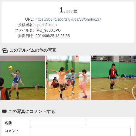
1
/ 235 枚
URL:
https://30d.jp/sportsfukuoa/33/photo/137
投稿者名:
sportsfukuoa
ファイル名:
IMG_9633.JPG
撮影日時:
2014/06/25 18:25:35
🌄
このアルバムの他の写真

この写真にコメントする
名前
コメント