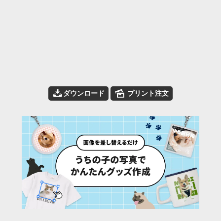
📥
🌄
ダウンロード
プリント注文