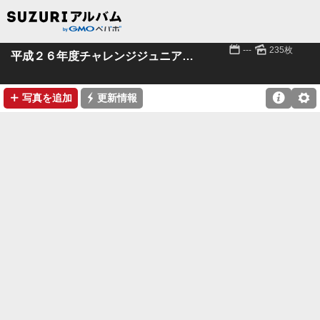
📅
🌄
---
235枚
平成２６年度チャレンジジュニアスポーツクラブ
➕
⚡

⚙
写真を追加
更新情報