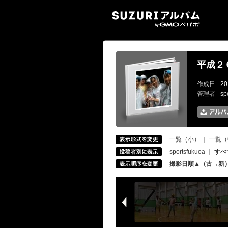
SUZ
平成２
作成日
20
管理者
sp
一覧（小）
｜
一覧（
sportsfukuoa
｜
すべ
撮影日順▲（古→新