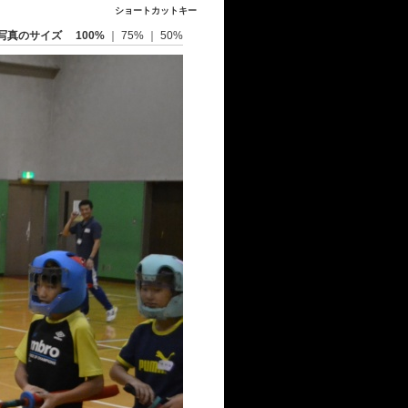
ショートカットキー
写真のサイズ
100%
｜
75%
｜
50%