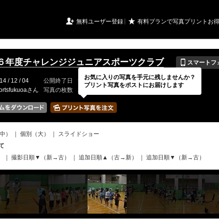
URIアルバム

★
無料ユーザー登録
有料プランで写真プリントお
📱
６年度チャレンジジュニアスポーツクラブ
スマートフ
お気に入りの写真を手元に残しませんか？
14 / 12 / 04
公開終了日
無期限
イベントの期間
---
プリント写真をポストにお届けします
ortsfukuoaさん
写真の枚数
235 / 2000枚
中）
｜
個別（大）
｜
スライドショー
て
）
｜
撮影日順▼（新→古）
｜
追加日順▲（古→新）
｜
追加日順▼（新→古）