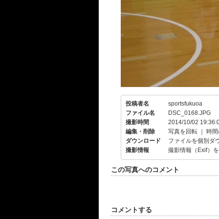
投稿者名
sportsfukuoa
ファイル名
DSC_0168.JPG
撮影時間
2014/10/02 19:36:
編集・削除
写真を回転
｜
時間
ダウンロード
ファイルを個別ダ
撮影情報
撮影情報（Exif）
この写真へのコメント
コメントする