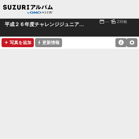
📅
🌄
---
235枚
平成２６年度チャレンジジュニアスポーツクラブ
➕
⚡

⚙
写真を追加
更新情報