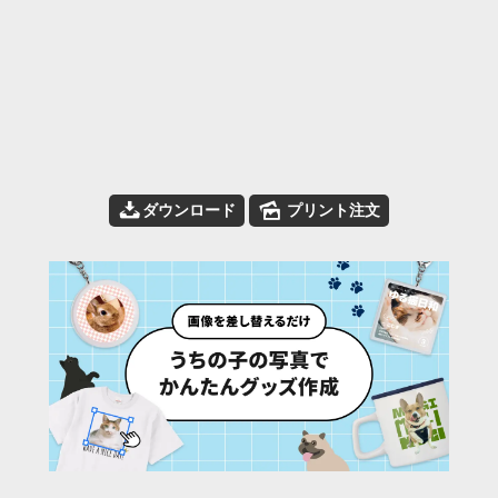
📥
🌄
ダウンロード
プリント注文