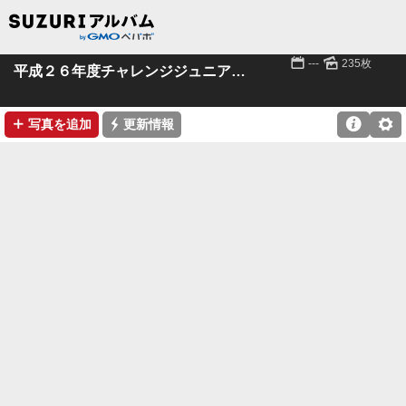
📅
🌄
---
235枚
平成２６年度チャレンジジュニアスポーツクラブ
➕
⚡

⚙
写真を追加
更新情報