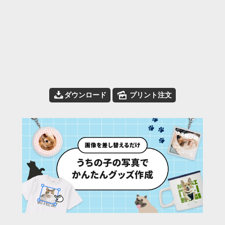
📥
🌄
ダウンロード
プリント注文