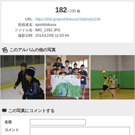
182
/ 235 枚
URL:
https://30d.jp/sportsfukuoa/33/photo/196
投稿者名:
sportsfukuoa
ファイル名:
IMG_1392.JPG
撮影日時:
2014/12/06 11:03:44
🌄
このアルバムの他の写真

この写真にコメントする
名前
コメント