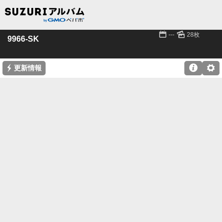
📅
🌄
---
28枚
9966-SK
⚡

⚙
更新情報