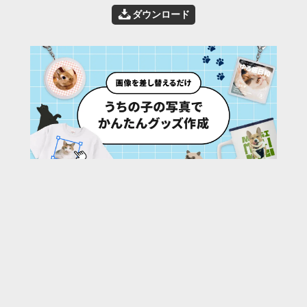
📥
ダウンロード
10
/ 28 枚
URL:
https://30d.jp/qfg/1310/photo/5
投稿者名:
qfg
ファイル名:
9966-17.jpg
撮影日時:
2026/05/09 14:43:13
🌄
このアルバムの他の写真