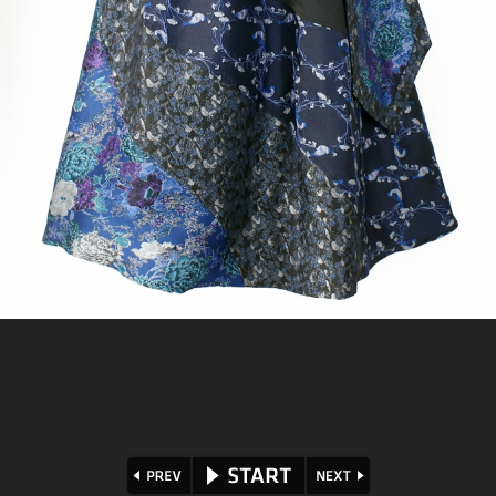
⏪
⏩
▶