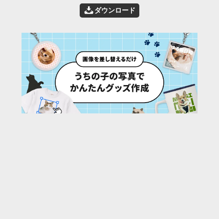
📥
ダウンロード
14
/ 28 枚
URL:
https://30d.jp/qfg/1310/photo/11
投稿者名:
qfg
ファイル名:
9966-23.jpg
撮影日時:
2026/05/10 15:52:46
🌄
このアルバムの他の写真