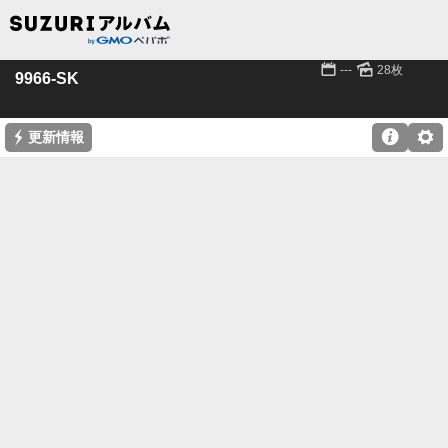
📅
🌄
---
28枚
9966-SK
⚡

⚙
更新情報