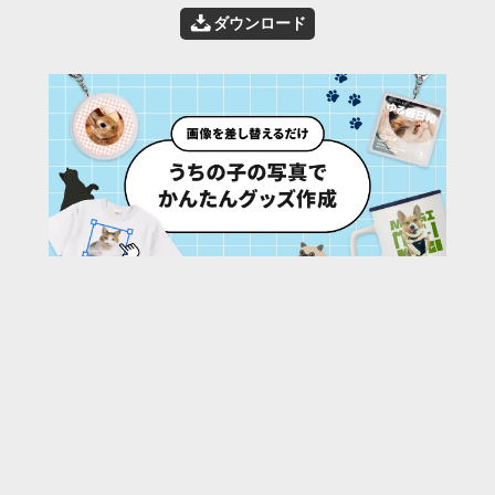
📥
ダウンロード
28
/ 35 枚
URL:
https://30d.jp/qfg/1308/photo/33
投稿者名:
qfg
ファイル名:
9952-24.jpg
撮影日時:
2026/05/09 15:42:42
🌄
このアルバムの他の写真