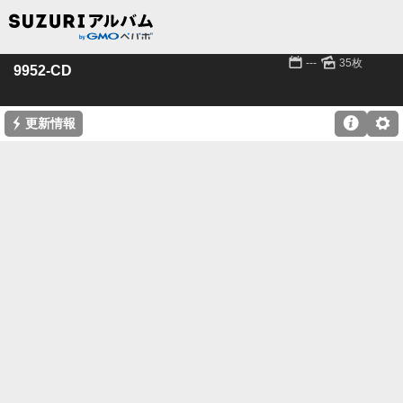
📅
🌄
---
35枚
9952-CD
⚡

⚙
更新情報