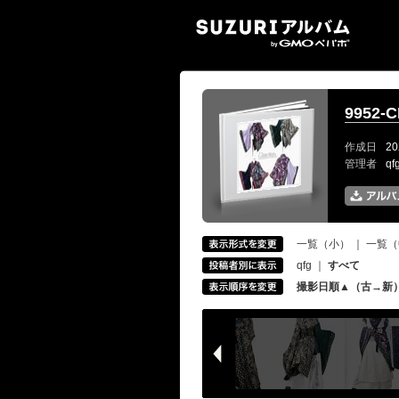
SUZ
9952-
作成日
20
管理者
q
一覧（小）
｜
一覧（
qfg
｜
すべて
撮影日順▲（古→新