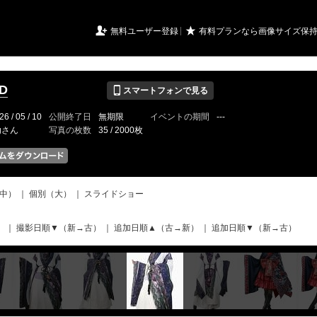
URIアルバム

★
無料ユーザー登録
有料プランなら画像サイズ保
📱
CD
スマートフォンで見る
26 / 05 / 10
公開終了日
無期限
イベントの期間
---
fgさん
写真の枚数
35 / 2000枚
中）
｜
個別（大）
｜
スライドショー
）
｜
撮影日順▼（新→古）
｜
追加日順▲（古→新）
｜
追加日順▼（新→古）