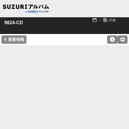
📅
🌄
---
35枚
9824-CD
⚡

⚙
更新情報