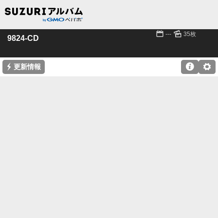
📅
🌄
---
35枚
9824-CD
⚡

⚙
更新情報