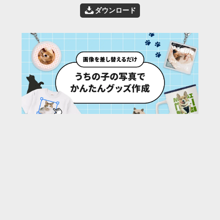
📥
ダウンロード
29
/ 35 枚
URL:
https://30d.jp/qfg/1177/photo/16
投稿者名:
qfg
ファイル名:
9824-17.jpg
撮影日時:
2024/12/24 14:32:32
🌄
このアルバムの他の写真