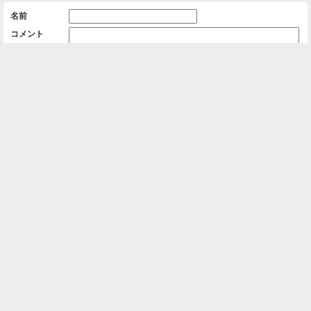
名前
コメント
削除用パスワード

一覧に戻る
Android™ アプリのインストール
Android™ からオンラインアルバムの作成・編
集、共有ができます。
インストール