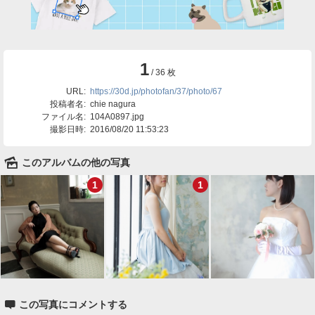
1
/ 36 枚
URL:
https://30d.jp/photofan/37/photo/67
投稿者名:
chie nagura
ファイル名:
104A0897.jpg
撮影日時:
2016/08/20 11:53:23
🌄
このアルバムの他の写真
1
1

この写真にコメントする