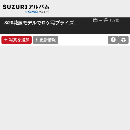
📅
🌄
---
159枚
8/20花嫁モデルでロケ写プライズのお写真
➕
⚡

⚙
写真を追加
更新情報