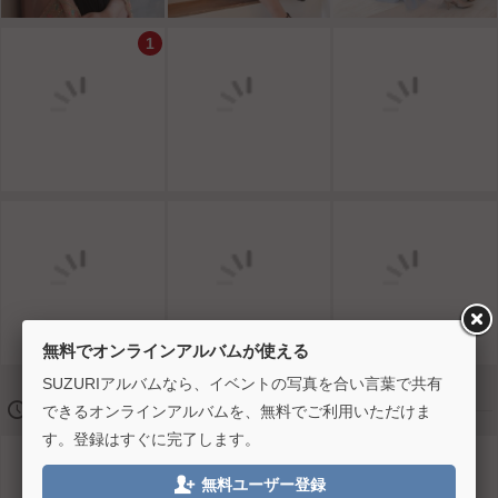
1
無料でオンラインアルバムが使える
SUZURIアルバムなら、イベントの写真を合い言葉で共有
🕔
2016/08/20 13:00
できるオンラインアルバムを、無料でご利用いただけま
す。登録はすぐに完了します。

無料ユーザー登録