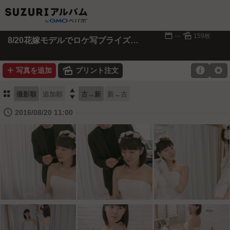
📅
🌄
---
159枚
8/20花嫁モデルでロケ写プライズのお写真
➕
🌄

⚙
写真を追加
プリント注文
⚏

撮影順
追加順
古→新
新→古
🕔
2016/08/20 11:00