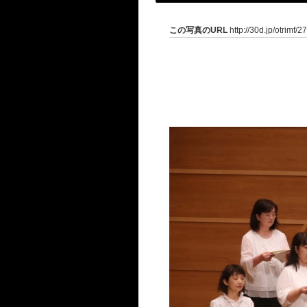
この写真のURL
http://30d.jp/otrimf/2