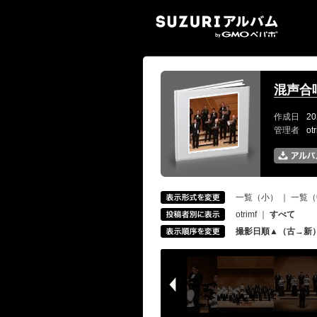
SUZ
混声合唱
作成日
20
管理者
ot
一覧（小）
｜
一覧（
otrimf
｜
すべて
撮影日順▲（古→新