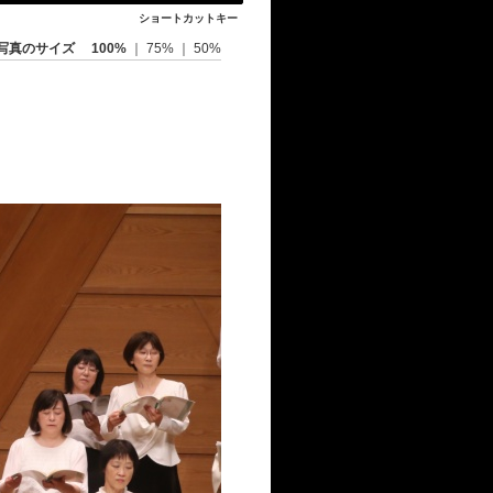
ショートカットキー
写真のサイズ
100%
｜
75%
｜
50%