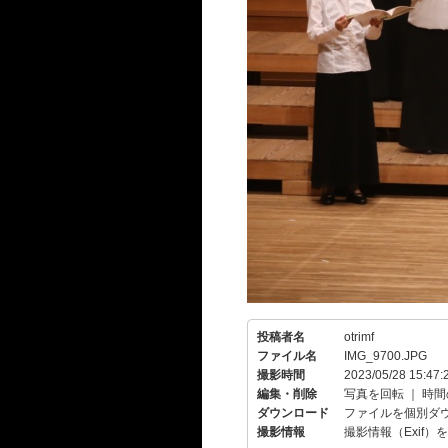
投稿者名
otrimf
ファイル名
IMG_9700.JPG
撮影時間
2023/05/28 15:47:
編集・削除
写真を回転
｜
時間
ダウンロード
ファイルを個別ダ
撮影情報
撮影情報（Exif）