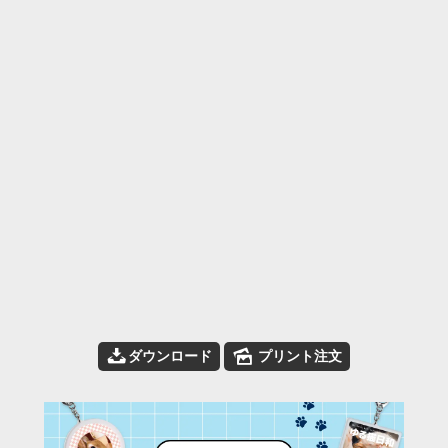
📥
🌄
ダウンロード
プリント注文