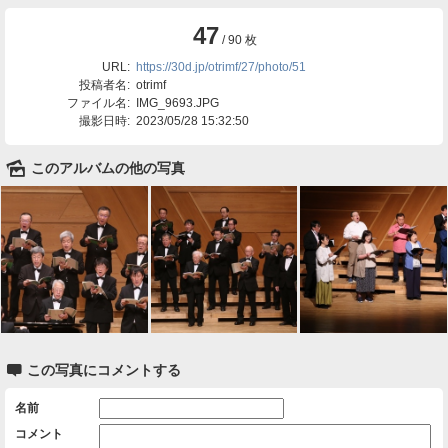
47
/ 90 枚
URL:
https://30d.jp/otrimf/27/photo/51
投稿者名:
otrimf
ファイル名:
IMG_9693.JPG
撮影日時:
2023/05/28 15:32:50
🌄
このアルバムの他の写真

この写真にコメントする
名前
コメント