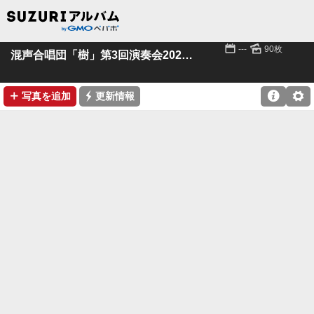
📅
🌄
---
90枚
混声合唱団「樹」第3回演奏会20230528
➕
⚡

⚙
写真を追加
更新情報