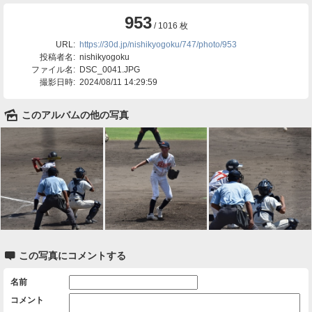
953
/ 1016 枚
URL:
https://30d.jp/nishikyogoku/747/photo/953
投稿者名:
nishikyogoku
ファイル名:
DSC_0041.JPG
撮影日時:
2024/08/11 14:29:59
🌄
このアルバムの他の写真

この写真にコメントする
名前
コメント