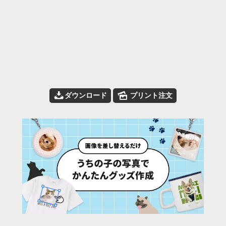
📥
🌄
ダウンロード
プリント注文