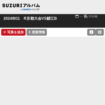
📅
🌄
---
1016枚
2024/8/11 R京都大会VS鯖江B
➕
⚡

⚙
写真を追加
更新情報