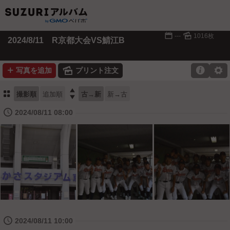
📅
🌄
---
1016枚
2024/8/11 R京都大会VS鯖江B
➕
🌄

⚙
写真を追加
プリント注文
⚏

撮影順
追加順
古→新
新→古
🕔
2024/08/11 08:00
🕔
2024/08/11 10:00