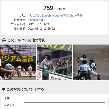
759
/ 1016 枚
URL:
https://30d.jp/nishikyogoku/747/photo/759
投稿者名:
nishikyogoku
ファイル名:
DSC_0874.JPG
撮影日時:
2024/08/11 13:56:52
🌄
このアルバムの他の写真

この写真にコメントする
名前
コメント