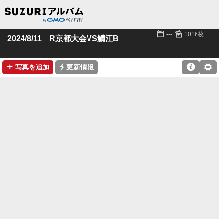
📅
🌄
---
1016枚
2024/8/11 R京都大会VS鯖江B
➕
⚡

⚙
写真を追加
更新情報