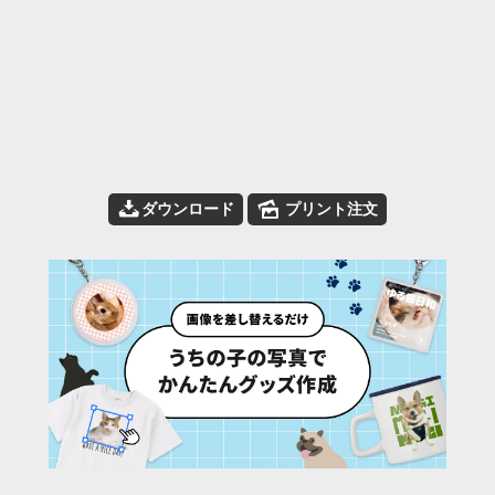
📥
🌄
ダウンロード
プリント注文