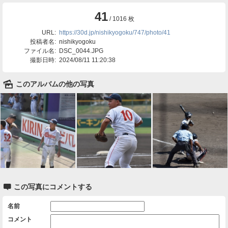
41
/ 1016 枚
URL:
https://30d.jp/nishikyogoku/747/photo/41
投稿者名:
nishikyogoku
ファイル名:
DSC_0044.JPG
撮影日時:
2024/08/11 11:20:38
🌄
このアルバムの他の写真

この写真にコメントする
名前
コメント