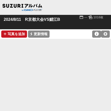
📅
🌄
---
1016枚
2024/8/11 R京都大会VS鯖江B
➕
⚡

⚙
写真を追加
更新情報