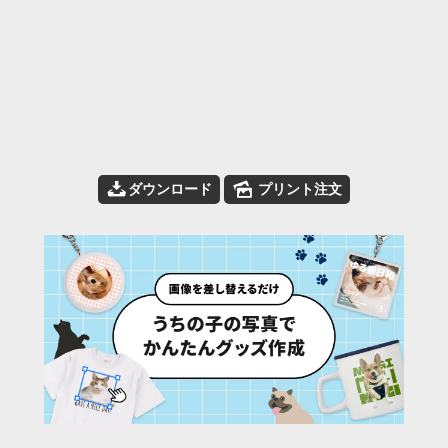
📥
🌄
ダウンロード
プリント注文