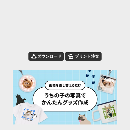
📥
🌄
ダウンロード
プリント注文