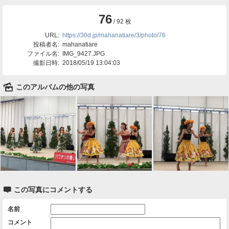
76
/ 92 枚
URL:
https://30d.jp/mahanatiare/3/photo/76
投稿者名:
mahanatiare
ファイル名:
IMG_9427.JPG
撮影日時:
2018/05/19 13:04:03
🌄
このアルバムの他の写真

この写真にコメントする
名前
コメント