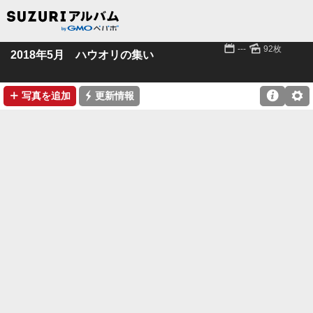
📅
🌄
---
92枚
2018年5月 ハウオリの集い
➕
⚡

⚙
写真を追加
更新情報