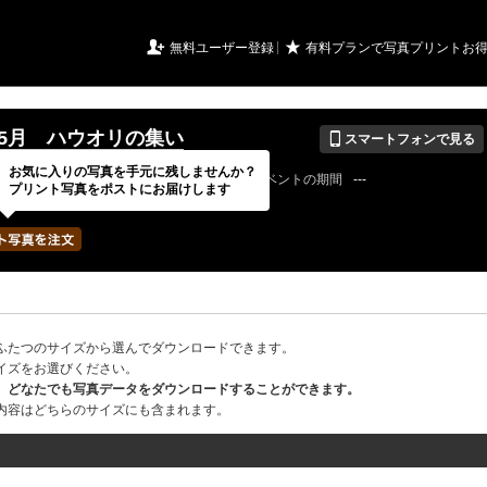
URIアルバム

★
無料ユーザー登録
有料プランで写真プリントお
📱
8年5月 ハウオリの集い
スマートフォンで見る
お気に入りの写真を手元に残しませんか？
18 / 05 / 21
公開終了日
無期限
イベントの期間
---
プリント写真をポストにお届けします
hanatiareさん
写真の枚数
92 / 2000枚
ふたつのサイズから選んでダウンロードできます。
イズをお選びください。
、どなたでも写真データをダウンロードすることができます。
内容はどちらのサイズにも含まれます。