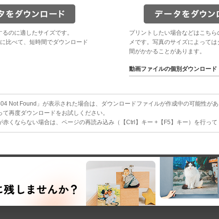
するのに適したサイズです。
プリントしたい場合などはこちら
に比べて、短時間でダウンロード
メです。写真のサイズによっては
間がかかることがあります。
動画ファイルの個別ダウンロード
4 Not Found」が表示された場合は、ダウンロードファイルが作成中の可能性が
って再度ダウンロードをお試しください。
赤くならない場合は、ページの再読み込み（【Ctrl】キー +【F5】キー）を行っ