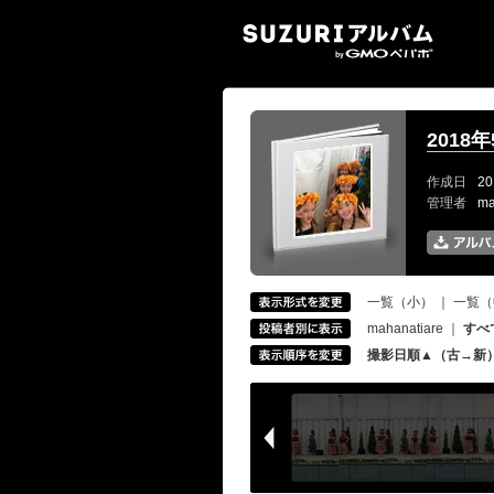
SUZ
201
作成日
20
管理者
ma
一覧（小）
｜
一覧（
mahanatiare
｜
すべ
撮影日順▲（古→新