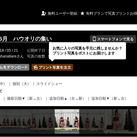
URIアルバム

★
無料ユーザー登録
有料プランで写真プリントお
📱
8年5月 ハウオリの集い
スマートフォンで見る
お気に入りの写真を手元に残しませんか？
18 / 05 / 21
公開終了日
無期限
イベントの期間
---
プリント写真をポストにお届けします
hanatiareさん
写真の枚数
92 / 2000枚
中）
｜
個別（大）
｜
スライドショー
て
）
｜
撮影日順▼（新→古）
｜
追加日順▲（古→新）
｜
追加日順▼（新→古）