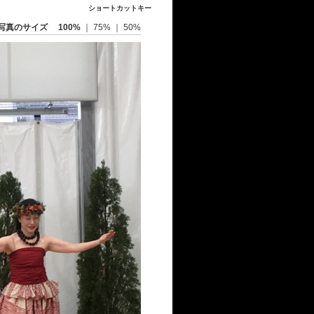
ショートカットキー
写真のサイズ
100%
｜
75%
｜
50%