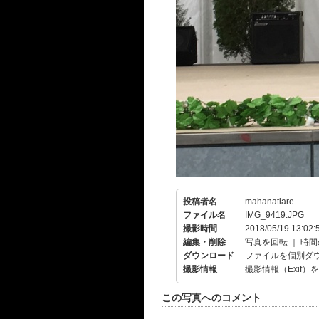
投稿者名
mahanatiare
ファイル名
IMG_9419.JPG
撮影時間
2018/05/19 13:02:
編集・削除
写真を回転
｜
時間
ダウンロード
ファイルを個別ダ
撮影情報
撮影情報（Exif）
この写真へのコメント