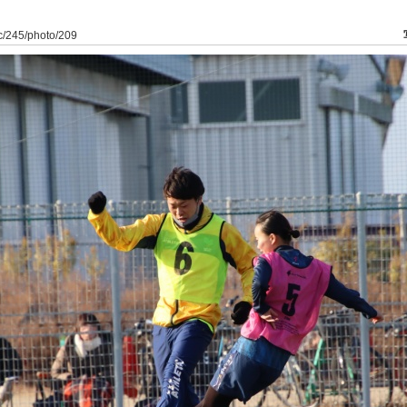
dfc/245/photo/209