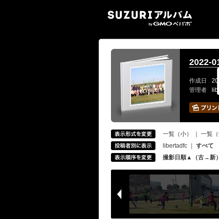
SUZ
2022-
作成日
20
管理者
li
一覧（小）
｜
一覧（
libertadfc
｜
すべて
撮影日順▲（古→新