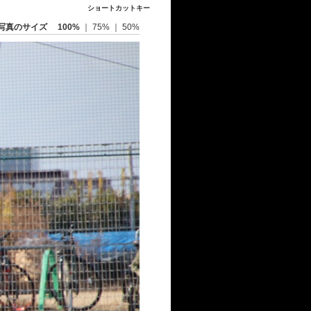
ショートカットキー
写真のサイズ
100%
｜
75%
｜
50%