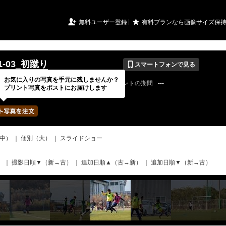
URIアルバム

★
無料ユーザー登録
有料プランなら画像サイズ保
📱
01-03_初蹴り
スマートフォンで見る
お気に入りの写真を手元に残しませんか？
22 / 08 / 08
公開終了日
無期限
イベントの期間
---
プリント写真をポストにお届けします
bertadfcさん
写真の枚数
597 / 2000枚
中）
｜
個別（大）
｜
スライドショー
）
｜
撮影日順▼（新→古）
｜
追加日順▲（古→新）
｜
追加日順▼（新→古）