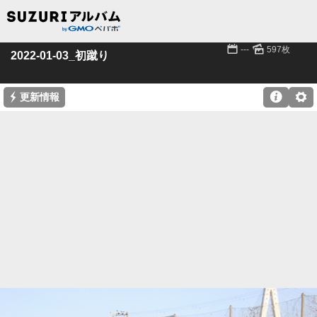
📅
🌄
---
597枚
2022-01-03_初蹴り
⚡

⚙
更新情報