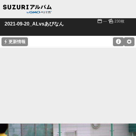
📅
🌄
---
230枚
2021-09-20_ALvsあびなん
⚡

⚙
更新情報