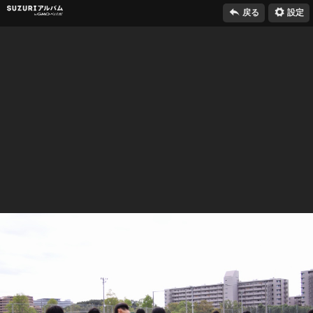

⚙
SUZURIアルバム
戻る
設定