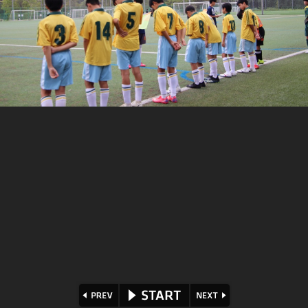
⏪
⏩
▶