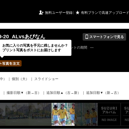
URIアルバム

★
無料ユーザー登録
有料プランで高速アップロー
📱
09-20_ALvsあびなん
スマートフォンで見る
お気に入りの写真を手元に残しませんか？
22 / 07 / 30
公開終了日
無期限
イベントの期間
---
プリント写真をポストにお届けします
bertadfcさん
写真の枚数
230 / 2000枚
中）
｜
個別（大）
｜
スライドショー
）
｜
撮影日順▼（新→古）
｜
追加日順▲（古→新）
｜
追加日順▼（新→古）