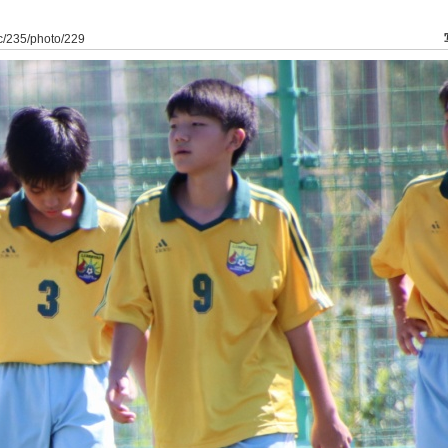
dfc/235/photo/229