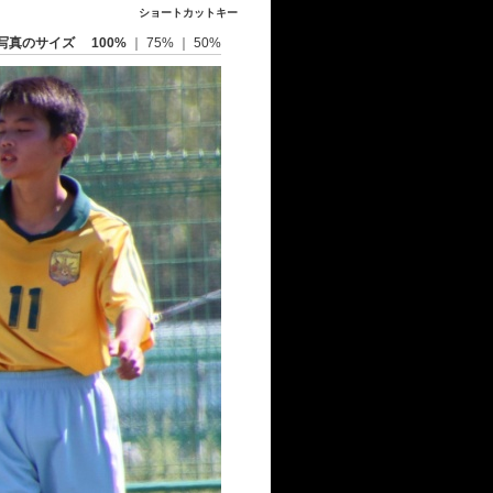
ショートカットキー
写真のサイズ
100%
｜
75%
｜
50%