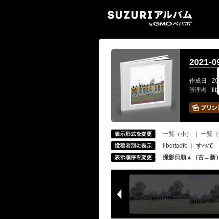
SUZ
2021-
作成日
20
管理者
li
一覧（小）
｜
一覧（
libertadfc
｜
すべて
撮影日順▲（古→新