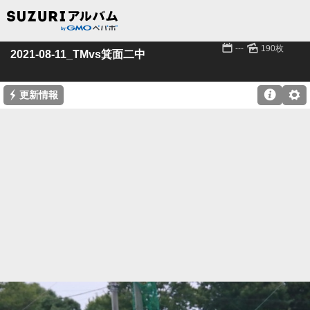
📅
🌄
---
190枚
2021-08-11_TMvs箕面二中
⚡

⚙
更新情報