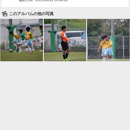
🌄
このアルバムの他の写真

一覧に戻る
Android™ アプリのインストール
Android™ からオンラインアルバムの作成・編
集、共有ができます。
インストール