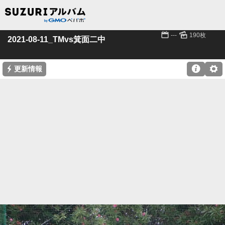
📅
🌄
---
190枚
2021-08-11_TMvs箕面二中
⚡

⚙
更新情報