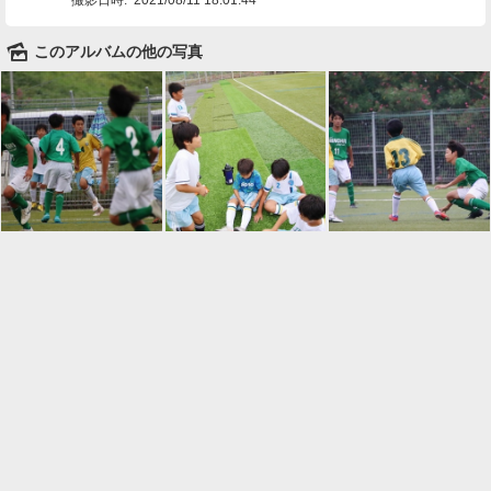
🌄
このアルバムの他の写真

一覧に戻る
Android™ アプリのインストール
Android™ からオンラインアルバムの作成・編
集、共有ができます。
インストール