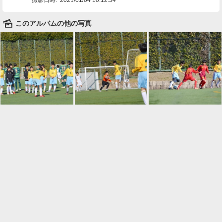
🌄
このアルバムの他の写真

一覧に戻る
Android™ アプリのインストール
Android™ からオンラインアルバムの作成・編
集、共有ができます。
インストール