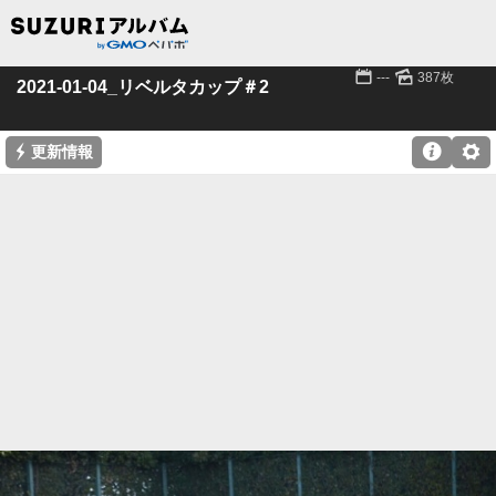
📅
🌄
---
387枚
2021-01-04_リベルタカップ＃2
⚡

⚙
更新情報