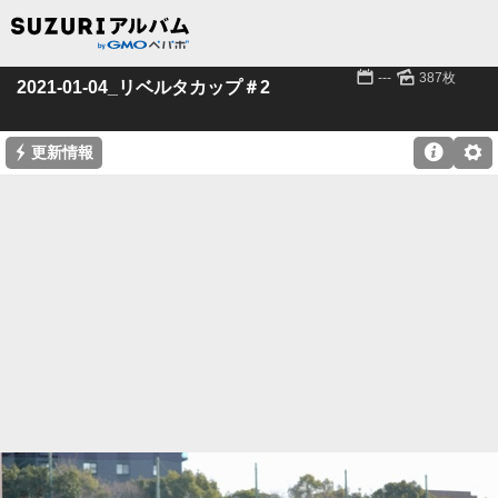
📅
🌄
---
387枚
2021-01-04_リベルタカップ＃2
⚡

⚙
更新情報