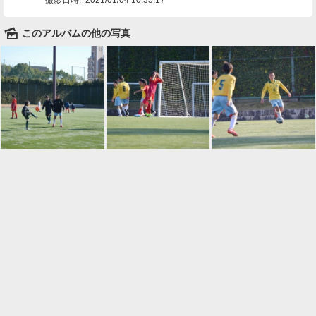
🌄
このアルバムの他の写真

一覧に戻る
Android™ アプリのインストール
Android™ からオンラインアルバムの作成・編
集、共有ができます。
インストール