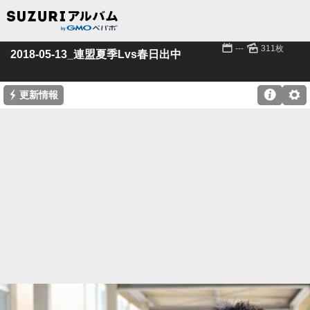
📅
🌄
---
311枚
2018-05-13_連盟夏季Lvs春日出中
⚡

⚙
更新情報