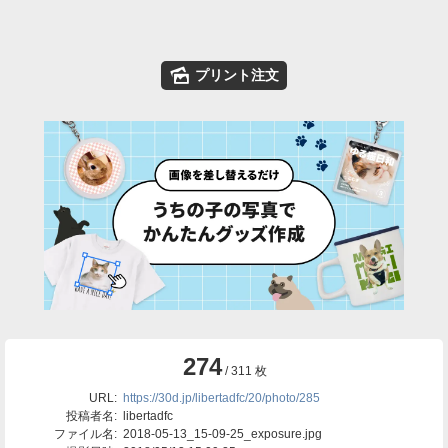
🌄
プリント注文
274
/ 311 枚
URL:
https://30d.jp/libertadfc/20/photo/285
投稿者名:
libertadfc
ファイル名:
2018-05-13_15-09-25_exposure.jpg