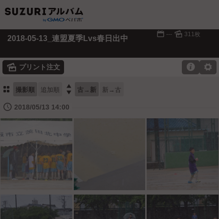
📅
🌄
---
311枚
2018-05-13_連盟夏季Lvs春日出中
🌄

⚙
プリント注文
⚏

撮影順
追加順
古→新
新→古
🕔
2018/05/13 14:00