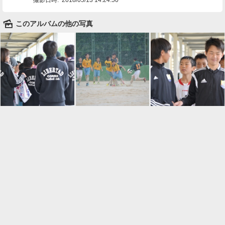
🌄
このアルバムの他の写真

一覧に戻る
Android™ アプリのインストール
Android™ からオンラインアルバムの作成・編
集、共有ができます。
インストール