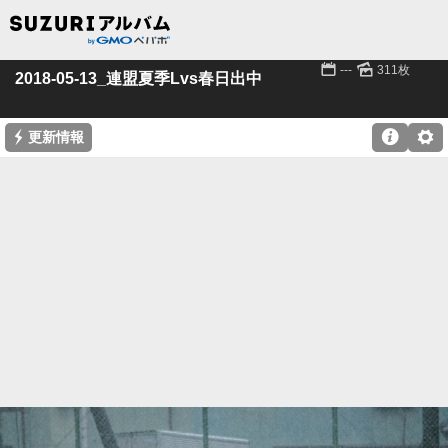
📅
🌄
---
311枚
2018-05-13_連盟夏季Lvs春日出中
⚡

⚙
更新情報