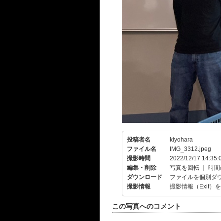
投稿者名
kiyohara
ファイル名
IMG_3312.jpeg
撮影時間
2022/12/17 14:35:
編集・削除
写真を回転
｜
時間
ダウンロード
ファイルを個別ダ
撮影情報
撮影情報（Exif）
この写真へのコメント