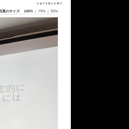
ショートカットキー
写真のサイズ
100%
｜
75%
｜
50%