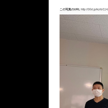
この写真のURL
http://30d.jp/kzrb/11