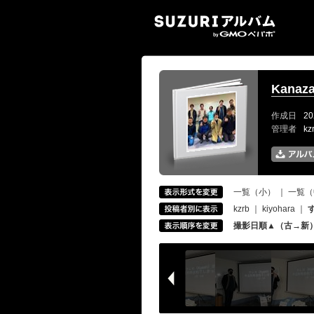
SUZ
Kanaza
作成日
20
管理者
k
一覧（小）
｜
一覧（
kzrb
｜
kiyohara
｜
撮影日順▲（古→新