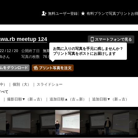
URIアルバム

★
無料ユーザー登録
有料プランで写真プリントお
📱
wa.rb meetup 124
スマートフォンで見る
お気に入りの写真を手元に残しませんか？
22 / 12 / 20
公開終了日
無期限
イベントの期間
2022 / 12 / 17
プリント写真をポストにお届けします
zrbさん
写真の枚数
76 / 2000枚
中）
｜
個別（大）
｜
スライドショー
すべて
）
｜
撮影日順▼（新→古）
｜
追加日順▲（古→新）
｜
追加日順▼（新→古）