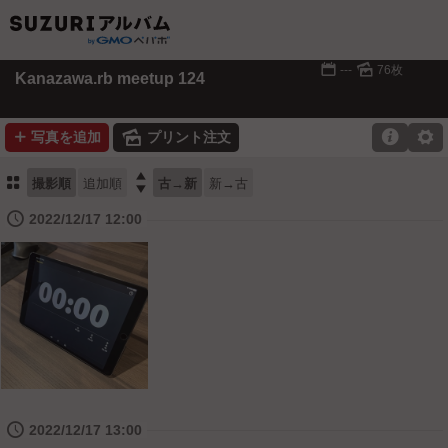
📅
🌄
---
76枚
Kanazawa.rb meetup 124
➕
🌄

⚙
写真を追加
プリント注文
⚏

撮影順
追加順
古→新
新→古
🕔
2022/12/17 12:00
🕔
2022/12/17 13:00