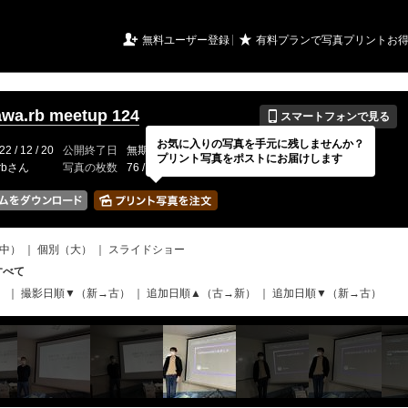
URIアルバム

★
無料ユーザー登録
有料プランで写真プリントお
📱
wa.rb meetup 124
スマートフォンで見る
お気に入りの写真を手元に残しませんか？
22 / 12 / 20
公開終了日
無期限
イベントの期間
2022 / 12 / 17
プリント写真をポストにお届けします
zrbさん
写真の枚数
76 / 2000枚
中）
｜
個別（大）
｜
スライドショー
すべて
）
｜
撮影日順▼（新→古）
｜
追加日順▲（古→新）
｜
追加日順▼（新→古）