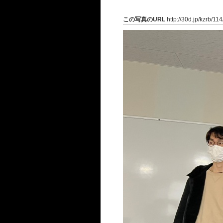
この写真のURL
http://30d.jp/kzrb/11