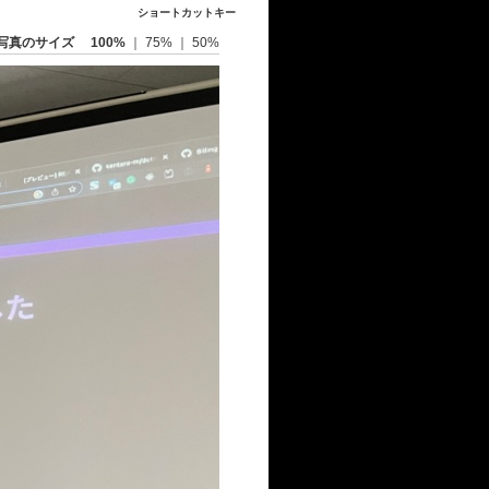
ショートカットキー
写真のサイズ
100%
｜
75%
｜
50%