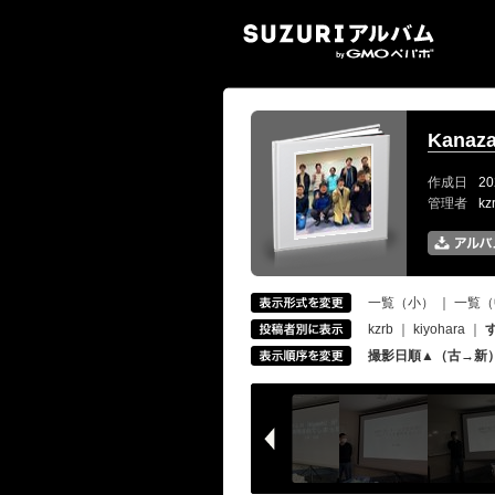
SUZ
Kanaza
作成日
20
管理者
k
一覧（小）
｜
一覧（
kzrb
｜
kiyohara
｜
撮影日順▲（古→新