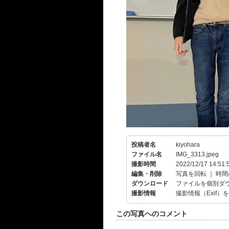
投稿者名
kiyohara
ファイル名
IMG_3313.jpeg
撮影時間
2022/12/17 14:51:
編集・削除
写真を回転
｜
時間
ダウンロード
ファイルを個別ダ
撮影情報
撮影情報（Exif）
この写真へのコメント