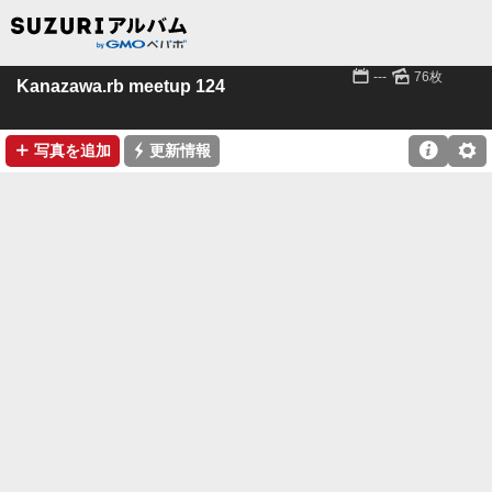
📅
🌄
---
76枚
Kanazawa.rb meetup 124
➕
⚡

⚙
写真を追加
更新情報