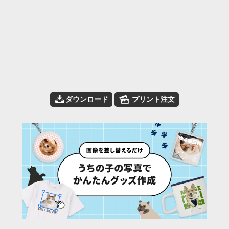
📥
🌄
ダウンロード
プリント注文