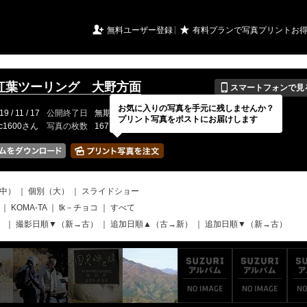
URIアルバム

★
無料ユーザー登録
有料プランで写真プリントお
📱
1 紅葉ツーリング 大野方面
スマートフォンで見
お気に入りの写真を手元に残しませんか？
19 / 11 / 17
公開終了日
無期限
イベントの期間
---
プリント写真をポストにお届けします
fc1600さん
写真の枚数
167 / 2000枚
中）
｜
個別（大）
｜
スライドショー
｜
KOMA-TA
｜
tk－チョコ
｜
すべて
）
｜
撮影日順▼（新→古）
｜
追加日順▲（古→新）
｜
追加日順▼（新→古）