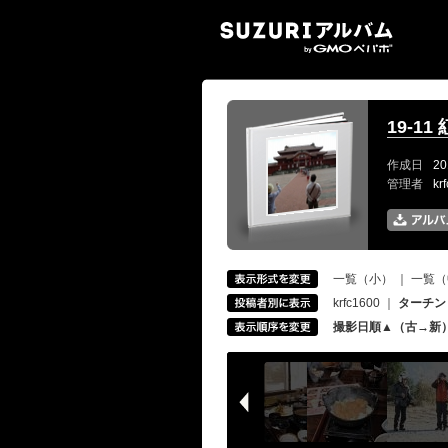
SUZ
19-1
作成日
20
管理者
kr
一覧（小）
｜
一覧（
krfc1600
｜
ターチン
撮影日順▲（古→新