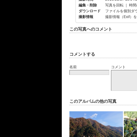
編集・削除
写真を回転
｜
時間
ダウンロード
ファイルを個別ダ
撮影情報
撮影情報（Exif）
この写真へのコメント
コメントする
名前
コメント
このアルバムの他の写真