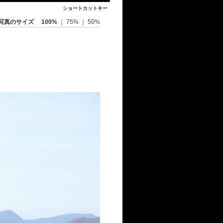
ショートカットキー
写真のサイズ
100%
｜
75%
｜
50%