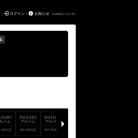


得
ログイン
お知らせ
る