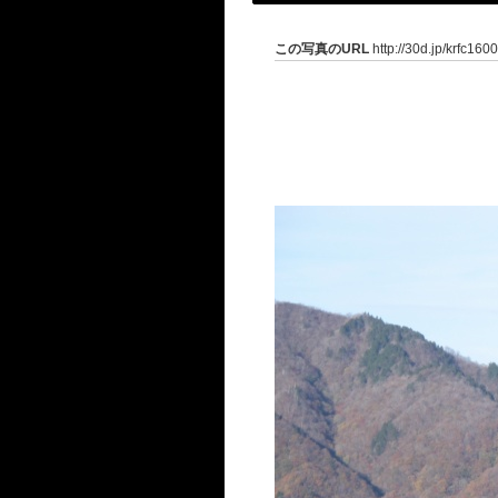
この写真のURL
http://30d.jp/krfc160