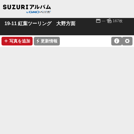
📅
🌄
---
167枚
19-11 紅葉ツーリング 大野方面
➕
⚡

⚙
写真を追加
更新情報