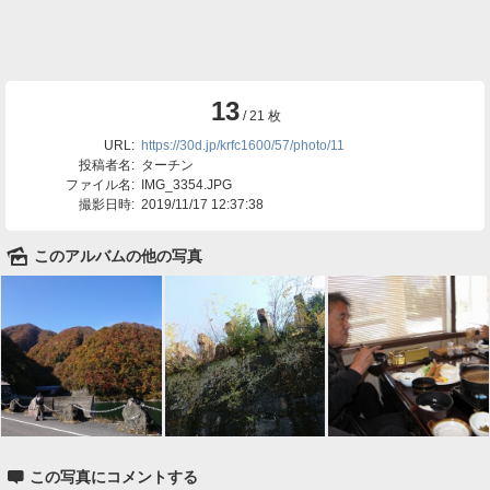
13
/ 21 枚
URL:
https://30d.jp/krfc1600/57/photo/11
投稿者名:
ターチン
ファイル名:
IMG_3354.JPG
撮影日時:
2019/11/17 12:37:38
🌄
このアルバムの他の写真

この写真にコメントする